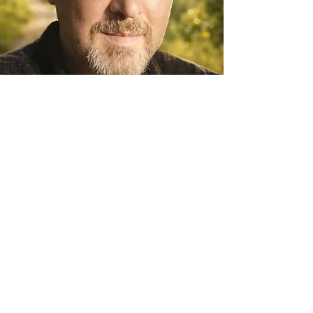
Mein Ansatz ist:
● klar
● empathisch
● professionell
● lösungsorientiert
Sie erhalten keine theoretischen
Floskeln, sondern fundierte
Reflexion, neue Perspektiven